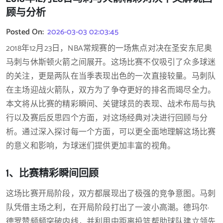
顾与分析
Posted On:
2026-03-03 02:03:45
2018年12月23日，NBA常规赛的一场焦点对决在圣安东尼奥
马刺与休斯顿火箭之间展开。这场比赛不仅吸引了众多球迷
的关注，更是两队在当季表现出色的一次直接较量。马刺队
在主场迎战火箭队，双方为了争夺更好的排名而竭尽全力。
本文将从比赛的精彩瞬间、关键球员的表现、战术布局与执
行以及赛后反思四个方面，对这场经典对决进行回顾与分
析。通过深入探讨每一个方面，可以更全面地理解这场比赛
的意义和影响，为球迷们提供更加丰富的视角。
1、比赛精彩瞬间回顾
这场比赛开局阶段，双方都展现出了极强的竞争意图。马刺
队凭借主场之利，在开局阶段打出了一波小高潮。德玛尔·
德罗赞频频突破内线，并利用中距离投篮帮助球队建立领先