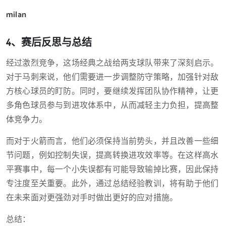
milan
4、赛后反思与总结
经过激烈竞争，这场经典之战给两支球队带来了深刻启示。
对于马刺来说，他们需要进一步调整防守策略，加强针对敌
方核心球员的盯防。同时，要继续发挥团队协作精神，让更
多角色球员参与到进攻体系中，从而减轻主力负担，提高整
体竞争力。
而对于火箭而言，他们必须保持当前势头，并且改善一些细
节问题，例如控制失误，提高转换进攻效率等。在这样高水
平赛事中，每一个小失误都有可能导致输掉比赛，因此保持
专注度至关重要。此外，通过总结经验教训，将有助于他们
在未来面对更强劲对手时做出更好的应对措施。
总结：