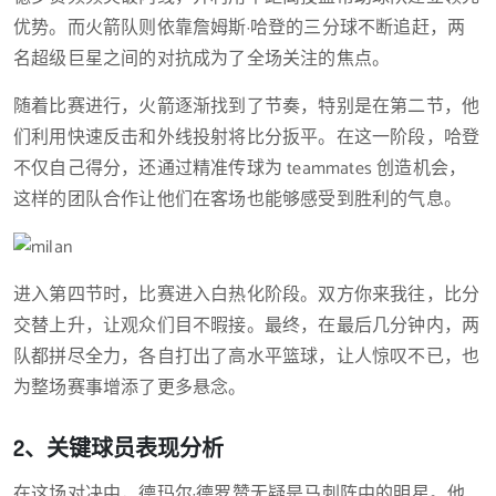
优势。而火箭队则依靠詹姆斯·哈登的三分球不断追赶，两
名超级巨星之间的对抗成为了全场关注的焦点。
随着比赛进行，火箭逐渐找到了节奏，特别是在第二节，他
们利用快速反击和外线投射将比分扳平。在这一阶段，哈登
不仅自己得分，还通过精准传球为 teammates 创造机会，
这样的团队合作让他们在客场也能够感受到胜利的气息。
进入第四节时，比赛进入白热化阶段。双方你来我往，比分
交替上升，让观众们目不暇接。最终，在最后几分钟内，两
队都拼尽全力，各自打出了高水平篮球，让人惊叹不已，也
为整场赛事增添了更多悬念。
2、关键球员表现分析
在这场对决中，德玛尔·德罗赞无疑是马刺阵中的明星。他